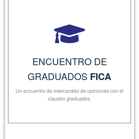
Encuentro de Graduados
Un encuentro de intercambio de opiniones con el
Campus Universitario
Lugar:
claustro graduados.
ENCUENTRO DE
graduados de nuestras carreras
Destinatarios:
GRADUADOS
FICA
Campus Universitario
Un encuentro de intercambio de opiniones con el
claustro graduados.