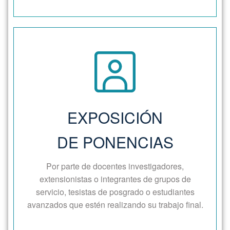
Exposición de Ponencias
Campus Universitario
Lugar:
EXPOSICIÓN
estudiantes, docentes y público en
Destinatarios:
DE PONENCIAS
general
Por parte de docentes investigadores,
(consulte el cronograma)
Días y horarios:
extensionistas o integrantes de grupos de
servicio, tesistas de posgrado o estudiantes
avanzados que estén realizando su trabajo final.